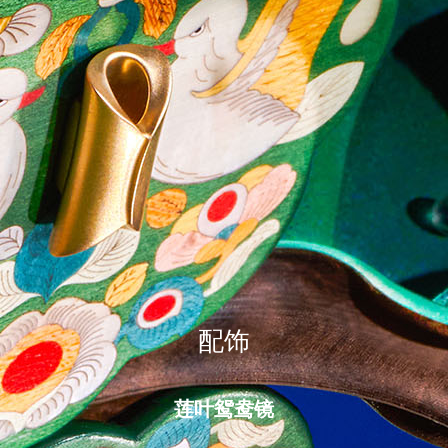
配饰
莲叶鸳鸯镜