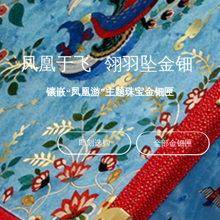
凤凰于飞 翎羽坠金钿
镶嵌“凤凰游”主题珠宝金钿匣
即刻选购
全部金钿匣