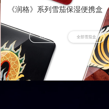
《润格》系列雪茄保湿便携盒
即刻选购
全部雪茄盒