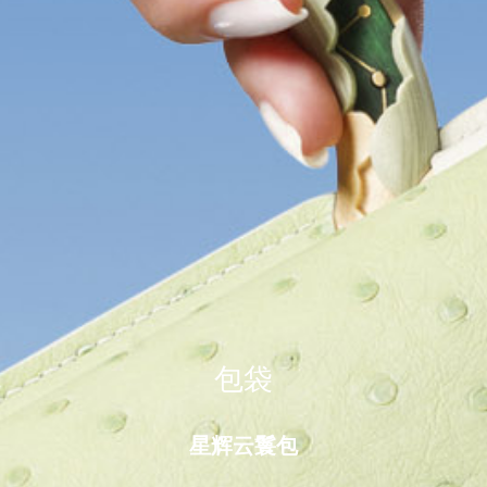
包袋
星辉云鬟包