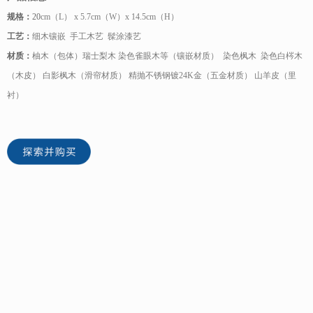
规格：
20
cm（L） x 5.7cm（W）x 14.5cm（H）
工艺：
细木镶嵌 手工木艺 髹涂漆艺
材质：
柚木（包体）瑞士梨木 染色雀眼木等（镶嵌材质） 染色枫木 染色白梣木
（木皮） 白影枫木（滑帘材质） 精抛不锈钢镀24K金（五金材质） 山羊皮（里
衬）