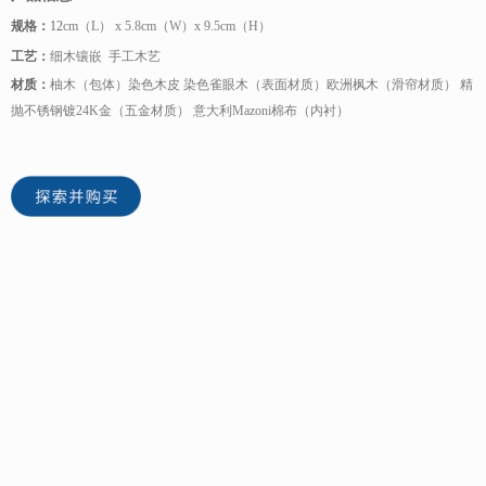
规格：
12
cm（L） x 5.8cm（W）x 9.5cm（H）
工艺：
细木镶嵌 手工木艺
材质：
柚木（包体）染色木皮 染色雀眼木（表面材质）欧洲枫木（滑帘材质） 精
抛不锈钢镀24K金（五金材质） 意大利Mazoni棉布（内衬）