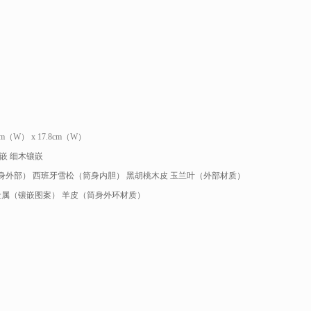
cm（W） x 17.8cm（W）
嵌 细木镶嵌
身外部） 西班牙雪松（筒身内胆） 黑胡桃木皮 玉兰叶（外部材质）
金属（镶嵌图案） 羊皮（筒身外环材质）