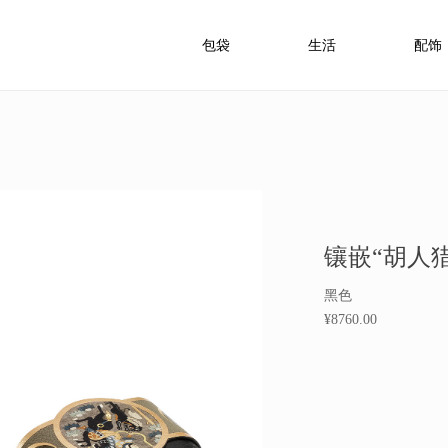
包袋
生活
配饰
镶嵌“胡人
黑色
¥8760.00