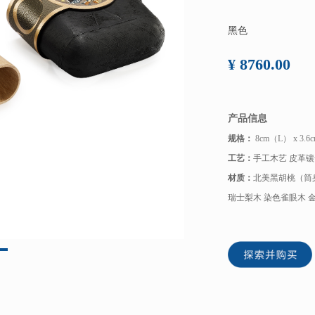
黑色
¥ 8760.00
产品信息
规格：
8cm（L） x 3.6
工艺：
手工木艺 皮革镶
材质：
北美黑胡桃（筒
瑞士梨木 染色雀眼木 